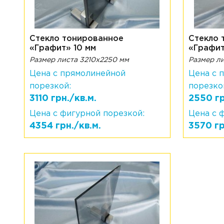
Стекло тонированное
Стекло 
«Графит» 10 мм
«Графит
Размер листа 3210х2250 мм
Размер л
Цена с прямолинейной
Цена с 
порезкой:
порезко
3110 грн./кв.м.
2550 гр
Цена с фигурной порезкой:
Цена с 
4354 грн./кв.м.
3570 гр