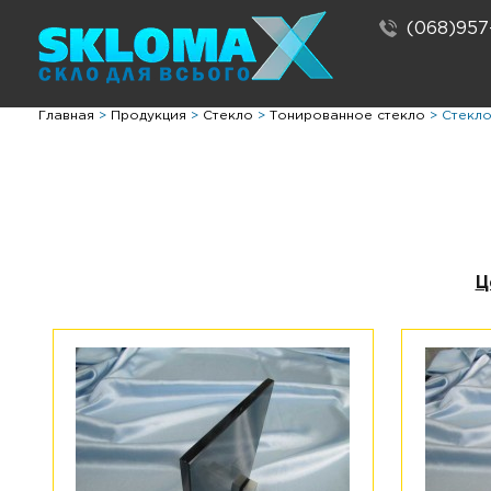
(068)957
Главная
>
Продукция
>
Стекло
>
Тонированное стекло
>
Стекло
Ц