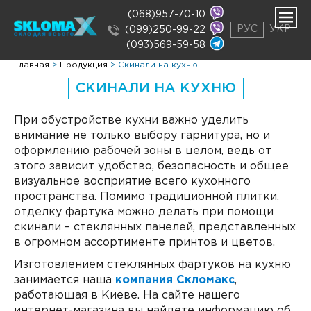
(068)957-70-10
РУС
УКР
(099)250-99-22
(093)569-59-58
ть
Главная
>
Продукция
>
Скинали на кухню
нее
ть
СКИНАЛИ НА КУХНЮ
нее
ть
нее
При обустройстве кухни важно уделить
внимание не только выбору гарнитура, но и
оформлению рабочей зоны в целом, ведь от
этого зависит удобство, безопасность и общее
визуальное восприятие всего кухонного
пространства. Помимо традиционной плитки,
отделку фартука можно делать при помощи
скинали – стеклянных панелей, представленных
в огромном ассортименте принтов и цветов.
Изготовлением стеклянных фартуков на кухню
занимается наша
компания Скломакс
,
работающая в Киеве. На сайте нашего
интернет-магазина вы найдете информацию об