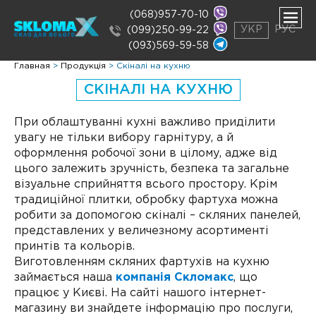
(068)957-70-10
УКР
РУС
(099)250-99-22
(093)569-59-58
нути
Главная
>
Продукція
>
Скіналі на кухню
ню
нути
СКІНАЛІ НА КУХНЮ
ню
нути
ню
При облаштуванні кухні важливо приділити
увагу не тільки вибору гарнітуру, а й
оформлення робочої зони в цілому, адже від
цього залежить зручність, безпека та загальне
візуальне сприйняття всього простору. Крім
традиційної плитки, обробку фартуха можна
робити за допомогою скіналі – скляних панелей,
представлених у величезному асортименті
принтів та кольорів.
Виготовленням скляних фартухів на кухню
займається наша
компанія Скломакс
, що
працює у Києві. На сайті нашого інтернет-
магазину ви знайдете інформацію про послуги,