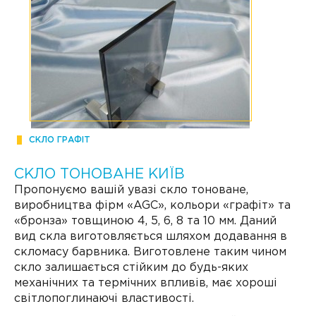
СКЛО ГРАФІТ
СКЛО ТОНОВАНЕ КИЇВ
Пропонуємо вашій увазі скло тоноване,
нути
виробництва фірм «AGC», кольори «графіт» та
ню
«бронза» товщиною 4, 5, 6, 8 та 10 мм. Даний
вид скла виготовляється шляхом додавання в
скломасу барвника. Виготовлене таким чином
скло залишається стійким до будь-яких
механічних та термічних впливів, має хороші
світлопоглинаючі властивості.