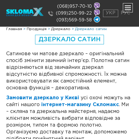
(068)957-70-10
УКР
РУС
(099)250-99-22
(093)569-59-58
нути
Главная
>
Продукція
>
Дзеркало
>
Дзеркало сатин
ню
нути
ДЗЕРКАЛО САТИН
ню
нути
ню
Сатинове чи матове дзеркало – оригінальний
спосіб змінити звичний інтер’єр. Полотна сатин
відрізняються від звичайних дзеркал
відсутністю відбивної спроможності. Їх можна
використовувати як самостійний елемент,
основна функція – декоративна.
Замовити дзеркало у Києві
усі охочі можуть на
сайті нашого
інтернет-магазину Скломакс
. Ми
– скляна та дзеркальна майстерня, надаємо
клієнтам можливість вибрати відповідне за
розміром, типом та формою полотно.
Організуємо доставку та монтаж, допоможемо
підібрати прийнятний варіант.