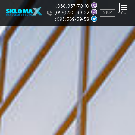
(068)957-70-10
УКР
РУС
(099)250-99-22
(093)569-59-58
нути
ню
нути
ню