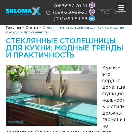
(068)957-70-10
РУС
УКР
(099)250-99-22
(093)569-59-58
ть
Главная
>
Статьи
>
Стеклянные столешницы для кухни: модные
нее
тренды и практичность
ть
СТЕКЛЯННЫЕ СТОЛЕШНИЦЫ
нее
ДЛЯ КУХНИ: МОДНЫЕ ТРЕНДЫ
И ПРАКТИЧНОСТЬ
Кухня –
это
сердце
дома, где
функцио
нальност
ь и стиль
должны
гармонич
но