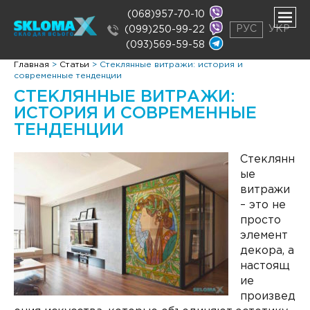
(068)957-70-10
РУС
УКР
(099)250-99-22
(093)569-59-58
ть
Главная
>
Статьи
>
Стеклянные витражи: история и
нее
современные тенденции
ть
СТЕКЛЯННЫЕ ВИТРАЖИ:
нее
ИСТОРИЯ И СОВРЕМЕННЫЕ
ТЕНДЕНЦИИ
Стеклянн
ые
витражи
– это не
просто
элемент
декора, а
настоящ
ие
произвед