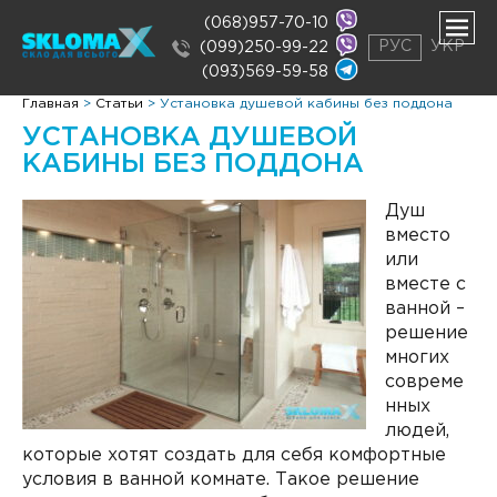
(068)957-70-10
РУС
УКР
(099)250-99-22
(093)569-59-58
ть
Главная
>
Статьи
>
Установка душевой кабины без поддона
нее
УСТАНОВКА ДУШЕВОЙ
ть
нее
КАБИНЫ БЕЗ ПОДДОНА
Душ
вместо
или
вместе с
ванной –
решение
многих
совреме
нных
людей,
которые хотят создать для себя комфортные
условия в ванной комнате. Такое решение