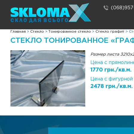
(068)957
Главная
>
Стекло
>
Тонированное стекло
>
Стекло графит
>
Ст
СТЕКЛО ТОНИРОВАННОЕ «ГРАФ
Размер листа 3210х
Цена с прямолин
1770 грн./кв.м.
Цена с фигурной
2478 грн./кв.м.