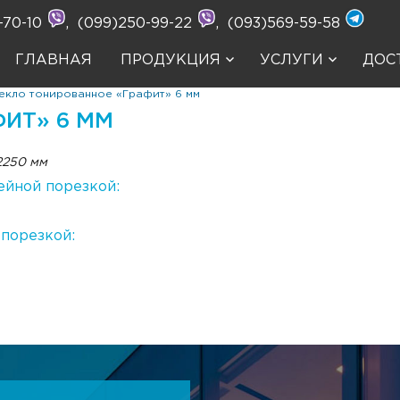
-70-10
,
(099)250-99-22
,
(093)569-59-58
ГЛАВНАЯ
ПРОДУКЦИЯ
УСЛУГИ
ДОС
екло тонированное «Графит» 6 мм
ИТ» 6 ММ
2250 мм
ейной порезкой:
 порезкой: