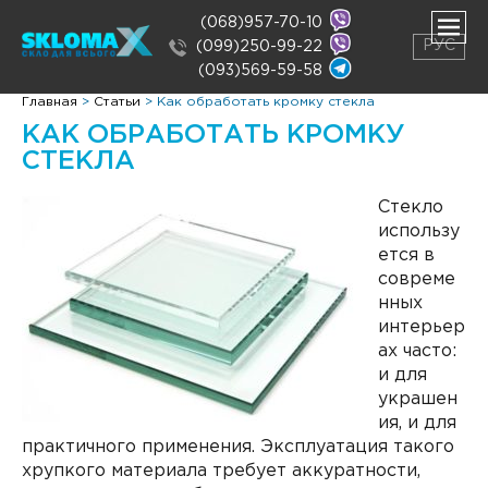
(068)957-70-10
РУС
(099)250-99-22
(093)569-59-58
ть
Главная
>
Статьи
>
Как обработать кромку стекла
нее
КАК ОБРАБОТАТЬ КРОМКУ
ть
нее
СТЕКЛА
Стекло
использу
ется в
совреме
нных
интерьер
ах часто:
и для
украшен
ия, и для
практичного применения. Эксплуатация такого
хрупкого материала требует аккуратности,