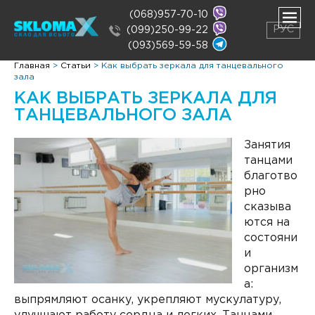
(068)957-70-10
РУС
(099)250-99-22
(093)569-59-58
ть
Главная
>
Статьи
>
Как выбрать зеркала для танцевального
нее
зала
ть
КАК ВЫБРАТЬ ЗЕРКАЛА ДЛЯ
нее
ТАНЦЕВАЛЬНОГО ЗАЛА
Занятия
танцами
благотво
рно
сказыва
ются на
состояни
и
организм
а:
выпрямляют осанку, укрепляют мускулатуру,