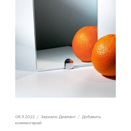
Опубликовано
06.11.2022
Рубрики
Зеркало Диамант
Добавить
комментарий
к
записи