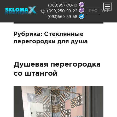
(068)957-70-10
РУС
УКР
(099)250-99-22
(093)569-59-58
ть
нее
ть
Рубрика:
Стеклянные
нее
перегородки для душа
Душевая перегородка
со штангой