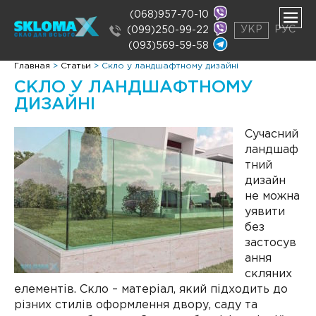
(068)957-70-10
УКР
РУС
(099)250-99-22
(093)569-59-58
нути
Главная
>
Статьи
>
Скло у ландшафтному дизайні
ню
СКЛО У ЛАНДШАФТНОМУ
нути
ню
ДИЗАЙНІ
Сучасний
ландшаф
тний
дизайн
не можна
уявити
без
застосув
ання
скляних
елементів. Скло – матеріал, який підходить до
різних стилів оформлення двору, саду та