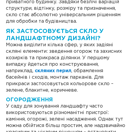
приватного будинку. Завдяки безлічі варіацій
структури, відтінку, розміру та призначення,
скло стає абсолютно універсальним рішенням
для обробки та будівництва.
ЯК ЗАСТОСОВУЄТЬСЯ СКЛО У
ЛАНДШАФТНОМУ ДИЗАЙНІ?
Можна виділити кілька сфер, у яких задіяні
скляні елементи: зведення огорож та захисних
козирків та прикраса ділянки. У першому
випадку йдеться про конструювання,
наприклад,
скляних перил
, обрамлення
басейнів і сходів, монтаж парканів. Для
прикраси застосовується кольорове скло –
зелене, блакитне, коричневе.
ОГОРОДЖЕННЯ
У саду для зонування ландшафту часто
використовуються різноманітні пристрої:
каміння, огорожі, зелені насадження. Однак тут
можна обійтися більш простим, але надзвичайно