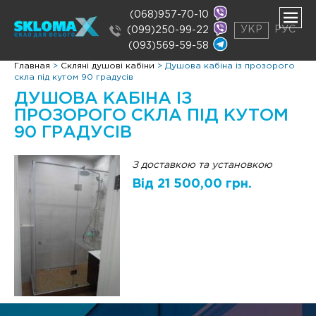
(068)957-70-10
УКР
РУС
(099)250-99-22
(093)569-59-58
нути
Главная
>
Скляні душові кабіни
>
Душова кабіна із прозорого
ню
скла під кутом 90 градусів
нути
ДУШОВА КАБІНА ІЗ
ню
ПРОЗОРОГО СКЛА ПІД КУТОМ
90 ГРАДУСІВ
З доставкою та установкою
Від 21 500,00 грн.