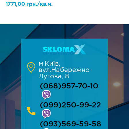
1771,00 грн./кв.м.
м.Київ,
вул.Набережно-
Лугова, 8
(068)957-70-10
(099)250-99-22
(093)569-59-58