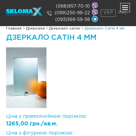
(068)957-70-10
УКР
РУС
(099)250-99-22
(093)569-59-58
нути
Главная
>
Дзеркала
>
Дзеркало сатин
>
Дзеркало Сатін 4 мм
ню
ДЗЕРКАЛО САТІН 4 ММ
нути
ню
Ціна з прямолінійною порізкою:
1265,00 грн./кв.м.
Ціна з фігурною порізкою: