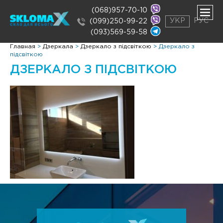
(068)957-70-10
УКР
РУС
(099)250-99-22
(093)569-59-58
нути
Главная
>
Дзеркала
>
Дзеркало з підсвіткою
>
Дзеркало з
ню
підсвіткою
нути
ДЗЕРКАЛО З ПІДСВІТКОЮ
ню