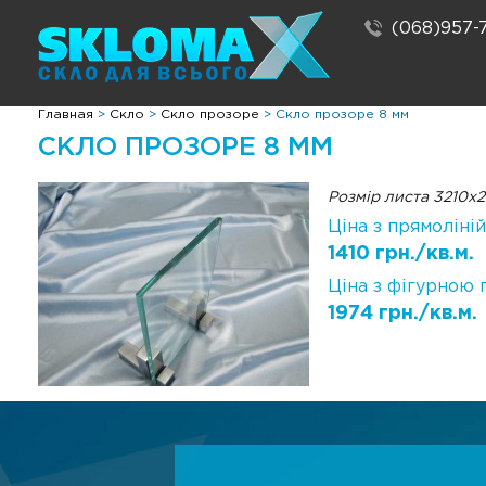
(068)957-
Главная
>
Скло
>
Скло прозоре
>
Скло прозоре 8 мм
СКЛО ПРОЗОРЕ 8 ММ
Розмір листа 3210х
Ціна з прямоліні
1410 грн./кв.м.
Ціна з фігурною 
1974 грн./кв.м.