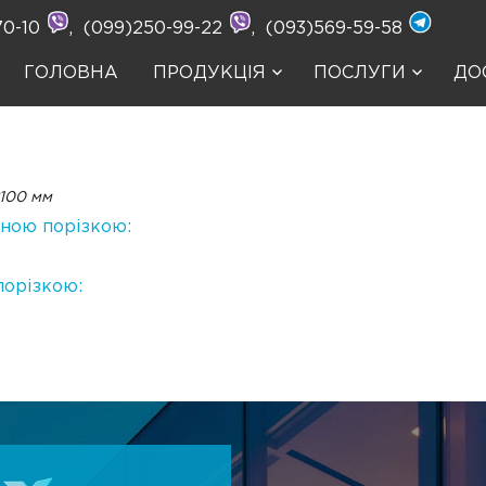
70-10
,
(099)250-99-22
,
(093)569-59-58
ГОЛОВНА
ПРОДУКЦІЯ
ПОСЛУГИ
ДО
2100 мм
йною порізкою:
порізкою: